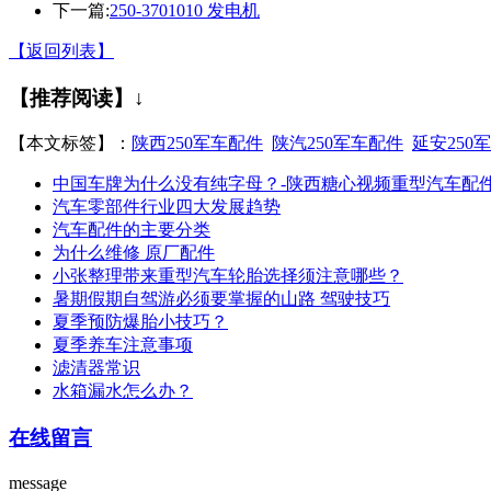
下一篇:
250-3701010 发电机
【返回列表】
【推荐阅读】↓
【本文标签】：
陕西250军车配件
陕汽250军车配件
延安250
中国车牌为什么没有纯字母？-陕西糖心视频重型汽车配
汽车零部件行业四大发展趋势
汽车配件的主要分类
为什么维修 原厂配件
小张整理带来重型汽车轮胎选择须注意哪些？
暑期假期自驾游必须要掌握的山路 驾驶技巧
夏季预防爆胎小技巧？
夏季养车注意事项
滤清器常识
水箱漏水怎么办？
在线留言
message