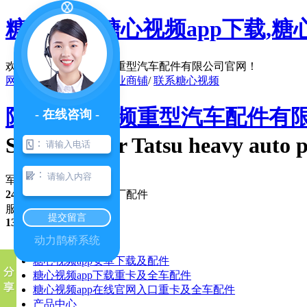
糖心视频,糖心视频app下载,糖
欢迎访问陕西糖心视频重型汽车配件有限公司官网！
网站地图
/
在线留言
/
企业商铺
/
联系糖心视频
陕西糖心视频重型汽车配件有
- 在线咨询 -
Shaanxi four Tatsu heavy auto p
：
：
军(民)车配件行业 品牌
24年专注
，优势纯正原厂配件
服务咨询热线
提交留言
13991351017
动力鹊桥系统
公司首页
糖心视频app安卓下载及配件
糖心视频app下载重卡及全车配件
糖心视频app在线官网入口重卡及全车配件
产品中心