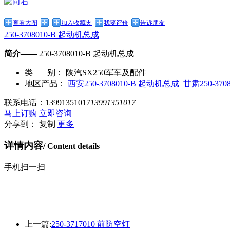
查看大图
加入收藏夹
我要评价
告诉朋友
250-3708010-B 起动机总成
简介——
250-3708010-B 起动机总成
类 别：
陕汽SX250军车及配件
地区产品：
西安250-3708010-B 起动机总成
甘肃250-37
联系电话：
13991351017
13991351017
马上订购
立即咨询
分享到：
复制
更多
详情内容
/ Content details
手机扫一扫
上一篇:
250-3717010 前防空灯