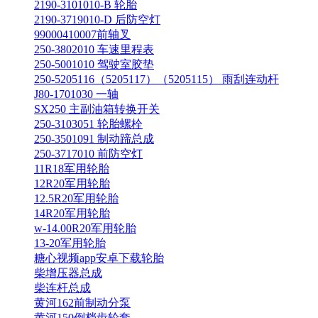
2190-3101010-B 轮胎
2190-3719010-D 后防空灯
99000410007前轴叉
250-3802010 车速里程表
250-5001010 驾驶室胶垫
250-5205116（5205117）（5205115） 雨刮连动杆
J80-1701030 一轴
SX250 主副油箱转换开关
250-3103051 轮胎螺栓
250-3501091 制动蹄总成
250-3717010 前防空灯
11R18军用轮胎
12R20军用轮胎
12.5R20军用轮胎
14R20军用轮胎
w-14.00R20军用轮胎
13-20军用轮胎
糖心视频app安卓下载轮胎
柴增压器总成
柴连杆总成
黄河162前制动分泵
黄河150倒档齿轮套