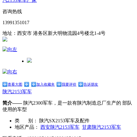
汽2153军车厂家
咨询热线
13991351017
地址：西安市 港务区新大明物流园4号楼北1-4号
查看大图
加入收藏夹
我要评价
告诉朋友
陕汽2153军车
简介——
陕汽2300军车，是一款有陕汽制造总厂生产的 部队
使用的车型
类 别：
陕汽SX2153军车及配件
地区产品：
西安陕汽2153军车
甘肃陕汽2153军车