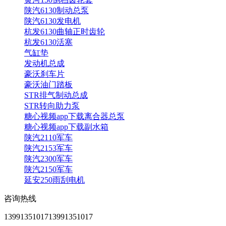
陕汽6130制动总泵
陕汽6130发电机
杭发6130曲轴正时齿轮
杭发6130活塞
气缸垫
发动机总成
豪沃刹车片
豪沃油门踏板
STR排气制动总成
STR转向助力泵
糖心视频app下载离合器总泵
糖心视频app下载副水箱
陕汽2110军车
陕汽2153军车
陕汽2300军车
陕汽2150军车
延安250雨刮电机
咨询热线
13991351017
13991351017